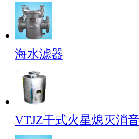
海水滤器
VTJZ干式火星熄灭消