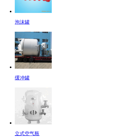
泡沫罐
缓冲罐
立式空气瓶